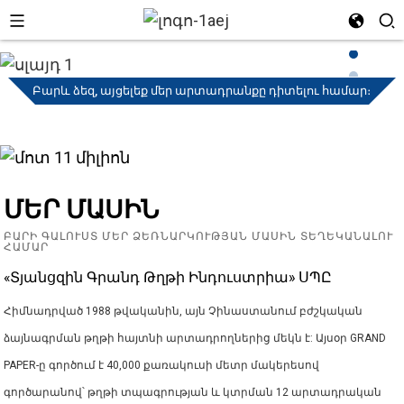
Բարև ձեզ, այցելեք մեր արտադրանքը դիտելու համար։
ՄԵՐ ՄԱՍԻՆ
ԲԱՐԻ ԳԱԼՈՒՍՏ ՄԵՐ ՁԵՌՆԱՐԿՈՒԹՅԱՆ ՄԱՍԻՆ ՏԵՂԵԿԱՆԱԼՈՒ
ՀԱՄԱՐ
«Տյանցզին Գրանդ Թղթի Ինդուստրիա» ՍՊԸ
Հիմնադրված 1988 թվականին, այն Չինաստանում բժշկական
ձայնագրման թղթի հայտնի արտադրողներից մեկն է: Այսօր GRAND
PAPER-ը գործում է 40,000 քառակուսի մետր մակերեսով
գործարանով՝ թղթի տպագրության և կտրման 12 արտադրական