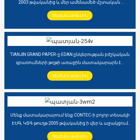
2003 թվականից և մեր ամենամեծ մշտական ​​
հաճախորդներից մեկն է։
ՏԵՍՆԵԼ ԱՎԵԼԻՆ
TIANJIN GRAND PAPER-ը EDAN ընկերության բժշկական
գրառումների թղթի առաջին մատակարարն է...
ՏԵՍՆԵԼ ԱՎԵԼԻՆ
Մենք մատակարարում ենք CONTEC-ի բոլոր տեսակի
ԷՍԳ, ԿՏԳ թուղթ 2005 թվականից ի վեր և աջակցում
ենք CONTEC գլոբալ...
ՏԵՍՆԵԼ ԱՎԵԼԻՆ