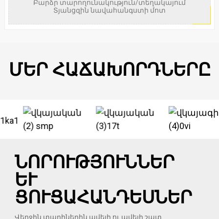
Բարձր տարողունակություն/տեղակայում
Տյանցզին նավահանգստի մոտ
ՄԵՐ ՀԱՃԱԽՈՐԴՆԵՐԸ
ՆՈՐՈՒԹՅՈՒՆՆԵՐ
ԵՒ Ց
ՈՒՑԱՀԱՆԴԵՍՆԵՐ
Վերջին տարիներին ավելի ու ավելի շատ