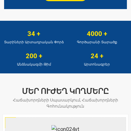
34
+
4000
+
Տարիների Արտադրական Փորձ
Գործարանի Տարածք
200
+
24
+
Անձնակազմի Թիմ
Արտոնագրեր
ՄԵՐ ՈՒԺԵՂ ԿՈՂՄԵՐԸ
Հաճախորդների Սպասարկում, Հաճախորդների
Գոհունակություն