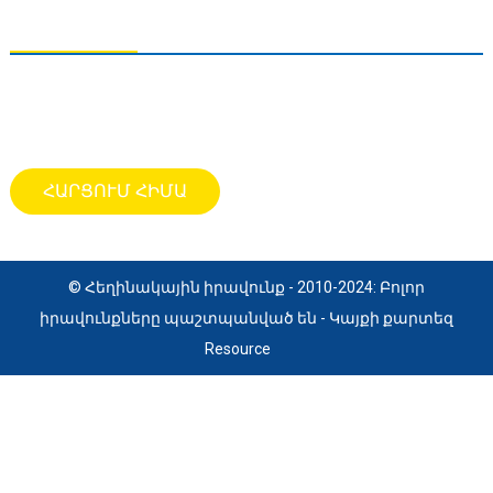
ՀԱՐՑՈՒՄՆԵՐԻ ՈՒՂԱՐԿՈՒՄ
Մեր արտադրանքի վերաբերյալ հարցումների համար, խնդրում
ենք թողնել ձեր էլեկտրոնային հասցեն մեզ և կապվել մեզ հետ 24
ժամվա ընթացքում։
ՀԱՐՑՈՒՄ ՀԻՄԱ
© Հեղինակային իրավունք - 2010-2024: Բոլոր
իրավունքները պաշտպանված են
- Կայքի քարտեզ
Resource